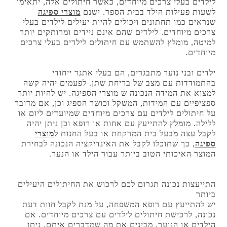
לילדים בעלי צרכים מיוחדים, כאשר חיתולים אלה, יתאימו
לשעות פעילות הילד בבית הספר. ישנם
מוצרי ספיגה
שנראים כמו תחתונים ויכולים להיות יעילים לילדים בעלי
צרכים מיוחדים. לילדים שהם אינם ניידים ומרותקים יותר
למיטה, מומלץ להשתמש עם חיתולים לילדים בעלי צרכים
מיוחדים.
ילדים ובני נוער מתבגרים, הם בעלי אתגר ייחודי
בהתמודדות עם מצב של בריחת שתן. לפעמים יהיה קשה
למצוא את המידה הנכונה ש מוצרי הספיגה. יש להיות יותר
ספציפיים עם המידות, המשקל וכושר הספיג וכן, אם מדובר
על חיתולים לילדים עם צרכים מיוחדים שמיועדים ליום או
ללילה. מומלץ להתייעץ עם אחות או רופא וכן ניתן יהיה
לקבל עצה מבעל בית המרקחת או בעל החנות ל
מוצרי
ספיגה
, כך שתוכלו לקבל את האינדיקציה הנכונה לבחירת
המוצר האיכותי הטוב ביותר עבור הילד או הנער.
התייעצות נכונה תגרום לכם לרכוש את החיתולים היעילים
ביותר
יש להתייעץ עם רופא המשפחה, על מנת לקבל חוות דעת
נכונה, לרכישת חיתולים לילדים עם צרכים מיוחדים. אם
הילדים או הנוער, מבינים את מה שמדברים איתם, ניתן