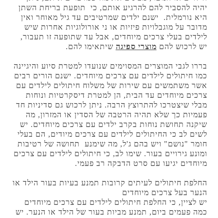
יהיה להסביר להם להרגיע אותם, כי תופעת בריחת השתן
היא נורמלית. ישנם ילדים שמרטיבים עד גיל מאוחר ואין
מדובר על מוגבלויות פיזיות או ני אורולוגיות אחרות שיש
לילדים בעלי צרכים מיוחדים, אבל עד שתופעה זו תעבור,
יש לרכוש להם
מוצרי ספיגה
שיתאימו להם.
בררו לגבי המוצרים המסוימים שנועדו למטרת סיוע והיגיינה
כמו חיתולים לילדים עם צרכים מיוחדים. ישנם הורים רבים
אשר משתמשים עם שירות של משלוח חיתולים לילדים עם
צרכים מיוחדים עד הבית, הן למטרת דיסקרטיות ונוחות
מבלי שיצטרכו להתרוצץ הרבה. ניתן לרכוש גם סדיניות חד
פעמיות כך שלא תהיה הרטבה של הסדין או המזרון, מה
שיקנה תחושת נוחות בקרב ילדים עם צרכים מיוחדים. יש
לשים לב כי החיתולים לילדים עם צרכים מיודים, הם בעלי
חומר "נושם" ויש בהם ג'ל, מה שימנע תחושה של רטיבות
ומונע גירויים בעור. שימו לב, כי חיתולים לילדים עם צרכים
מיוחדים יגיעו עם סרט הדבקה רב פעמי.
החלפת חיתולים לעיתים קרובות תמנע בעיות בעור הילד או
הנער בעל צרכים מיוחדים
יש לציין, כי החלפת חיתולים לילדים עם צרכים מיוחדים
כמה פעמים ביום, תמנע מביות בעור של הילד או הנער. יש