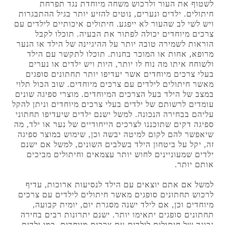
לשטוף את העור ולרכוש משחה מיוחדת נגד תפרחת
חיתולים. ילדים ונערים, נוטים להזיע יותר בגיל ההתבגרות
ויש לשי לב שהעור לא ייפגע. חיתולים איכותיים לילדים עם
צרכים מיוחדים יכולה לפתור את הבעיה. תוכלו לקבל
הוראות לשמירה טובה יותר על ההיגיינה של הילד או הנער
מרופא, אחות או המוכר בחנות. תוכלו לתקשר עם הילד
ולשוחח איתו מה נוח לו יותר, היות ויש ילדים או נערים
בעלי צרכים מיוחדים אשר יעדיפו יותר תחתונים סופגים
מאשר חיתולים לילדים עם צרכים מיוחדים. שוב הכול תלוי
במצב של הילד בעל הצרכים המיוחדים. מוצרי ספיגה שונים
עומדים לרשותם של ילדים בעלי צרכים מיוחדים וניתן להקל
עליהם בבחירה הנכונה. למשל ישנם ילדים שיעדיפו תחתוני
ספיגה דקים שתוכננו לצרכים הייחודיים של נער או ילד, מה
שיאפשר להם לקום למיטה יבשה וכן, שימוש במוצר ספיגה
זה, יקל על ביטחון הילד בשלבים השונים, למשל אם ישנם
ילדים שמעוניינים לחוש יותר עצמאים וחיתולים מביכים
אותם יותר.
למשל אם אתם יוצאים עם הילד לנסיעות ארוכות, עדיף
לרכוש תחתונים סופגים מאשר חיתולים לילדים עם צרכים
מיוחדים וכן, אם לילד ישנה מסגרת יום, יומית קבועה,
תחתונים סופגים יתאימו יותר. ישנם יתרונות רבים בחירה
נכונה של חיתולים לילדים עם צרכים מיוחדים, כמו ילדים