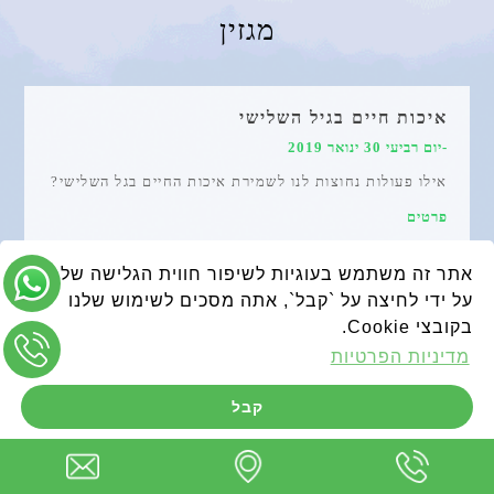
מגזין
איכות חיים בגיל השלישי
-יום רביעי 30 ינואר 2019
אילו פעולות נחוצות לנו לשמירת איכות החיים בגל השלישי?
פרטים
אתר זה משתמש בעוגיות לשיפור חווית הגלישה שלך.
חיים מלאים בגיל הבינה- אורן נמדר נטורופתית
על ידי לחיצה על `קבל`, אתה מסכים לשימוש שלנו
והרבליסטית רגשית
בקובצי Cookie.
-יום שלישי 18 יולי 2017
מדיניות הפרטיות
אני מאמינה שהחיים יכולים להמשיך להיות טובים מאוד.
השאלה היא מתי מתחילים לחיות אותם באמת. אני מכירה
קבל
אנשים ״זקנים״ בני עשרים ושלושים. אני מכירה אנשים
מלאי חיים בני שישים ושבעים. הבשורה שאני רוצה לחלוק
אתכם היא שהחיים יכולים להיות מאוד מספקים ומרגשים
פרטים
בגיל הבינה והחכמה.