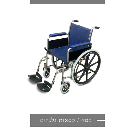
כסא / כסאות גלגלים