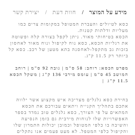
מידע על המוצר
חוות דעת
יצירת קשר
כסא לטיולים והעברת המטופל במקומות צרים כמו
מעליות ודלתות קטנות.
הכסא בטיחותי מאוד. ניתן לקפל בצורה קלה ופשוטה
את רגליות הכסא, כסא נוח לקיפול ונוח מאוד לאחסון
בזכות גב מתקפל-לאחסנה בתא מטען של רכב. כסא קל
ביותר רק 11.5 ק"ג.
מפרט הכסא: רוחב: 58 ס"מ | גובה 92 ס"מ | רוחב
המושב 45 ס"מ | עומס מירבי 136 ק"ג | משקל הכסא
11.5 ק"ג |
בחירת כסא גלגלים מצריכה איש מקצוע אשר ילווה
אתכם בתהליך הקנייה ויתאים עבורכם את הכסא
המתאים על פי הצורך, כסא גלגלים טוב נמדד בספר
האפשרויות שלו לנוחות מירבית גם בזמן הנסיעה
והשיבה בו כלפי המטופל וכמובן יכולות התמרון שלו
והקיפול כלפי המטפל. לא מעט פעמים אנו נתקלים