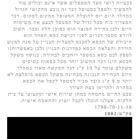
בבעיות רושי מצד המטפלים אשר אינם יכולים עוד
להמשיך ולטפל במטופל דבר זה נובע מהקושי הגדול
במהלך היום יום להובלת המטופל ממקום למקום. דבר
המצריך כוח סבל גדול של המטפל לבצע את משימות
היום ולכן בחירת המוצר הוא כמובן חלק נכבד. חשוב
לוודא מספר דברים לפני רכישת כסא האחד הוא
היכולת של הכסא להכנס למעלית הבניין על מנת למנוע
הורדה והעלאה הכסא במדרגות הבניין ולכן באפשרותנו
לספק לכם כסא במספר רוחבים לבחירה, בנוסף משקל
הכסא הינו דבר החשוב יותר מכל כסאות בסיסים
משקלם עומד על 19 ק"ג דבר המקשה מאוד במהלך
היום הבחירה הנכונה מבחינת משקל הכסא מומלצת לא
יותר מ 9 ק"ג כובד סביר למטפל לקפל את הכסא
במהרה ולהרימו בעת הצורך
טבע החיים מתמחה במתן שירות אישי ומקצועי עד בית
הלקוח, אצלנו תוכלו לקבל ייעוץ והתאמה אישית.
1700-70-11-10
מק"ט:1002