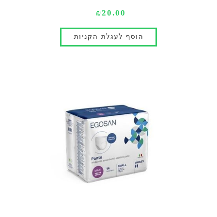
₪20.00