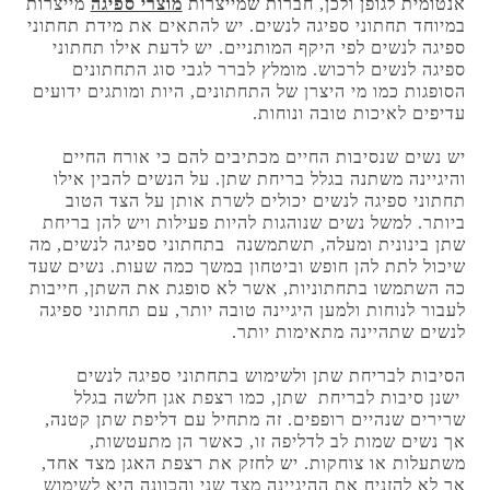
אנטומית לגופן ולכן, חברות שמייצרות
מוצרי ספיגה
מייצרות
במיוחד תחתוני ספיגה לנשים. יש להתאים את מידת תחתוני
ספיגה לנשים לפי היקף המותניים. יש לדעת אילו תחתוני
ספיגה לנשים לרכוש. מומלץ לברר לגבי סוג התחתונים
הסופגות כמו מי היצרן של התחתונים, היות ומותגים ידועים
עדיפים לאיכות טובה ונוחות.
יש נשים שנסיבות החיים מכתיבים להם כי אורח החיים
והיגיינה משתנה בגלל בריחת שתן. על הנשים להבין אילו
תחתוני ספיגה לנשים יכולים לשרת אותן על הצד הטוב
ביותר. למשל נשים שנוהגות להיות פעילות ויש להן בריחת
שתן בינונית ומעלה, תשתמשנה בתחתוני ספיגה לנשים, מה
שיכול לתת להן חופש וביטחון במשך כמה שעות. נשים שעד
כה השתמשו בתחתוניות, אשר לא סופגת את השתן, חייבות
לעבור לנוחות ולמען היגיינה טובה יותר, עם תחתוני ספיגה
לנשים שתהיינה מתאימות יותר.
הסיבות לבריחת שתן ולשימוש בתחתוני ספיגה לנשים
ישנן סיבות לבריחת שתן, כמו רצפת אגן חלשה בגלל
שרירים שנהיים רופפים. זה מתחיל עם דליפת שתן קטנה,
אך נשים שמות לב לדליפה זו, כאשר הן מתעטשות,
משתעלות או צוחקות. יש לחזק את רצפת האגן מצד אחד,
אך לא להזניח את ההיגיינה מצד שני והכוונה היא לשימוש