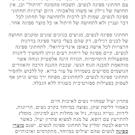
עם תחתוני ספיגה לנשים. תשכחו מהמונח "חיתול" וכן, אין
תחושה של ניילון או משהו מלאכותי. היום יצרניות תחתוני
ספיגה לנשים, שמות לב לרכות ולתחושה של תחתון לכל
דבר ועניין ולא לתחושה של חיתול או כל מוצר ספיגה אחר.
תחתוני ספיגה לנשים, מגיעים בגוונים שונים ומקנים תחושה
של לבנים רגילים, רק שהם בעלי כושר ספיגה בדרגות
הרצויות לכל אישה באופן אינדיבידואלי. לתחתוני ספיגה
לנשים, קיים ספיגה של ריחות רעים וניתן להמשיך ליהנות
מהפעולות היומיומיות. הגזרה הינה אלסטית ונוחה אשר
מותאמת למבנה הגוף הנשי. שכבת ההגנה הרכה והאזורים
הנושמים מסייעים בשמירה על עור בריא. קל ללבוש ולהסיר
תחתוני ספיגה לנשים. לתחתונים, מפתח ירך גמיש וניתן אף
לעסוק בפעילות ספורטיבית בשגרה ללא הגבלה.
פתרון יעיל שמחזיר נשים לאיכות חיים
כאמור דליפת שתן, נפוצה במיוחד בקרב נשים. הריונות,
לידות, נטייה גנטית, גיל או מחלות רגע למיניהן. מומלץ
להתייעץ עם רופא, על מנת למצוא פתרון יעיל, כאשר
הרופא לבטח ימליץ על תחתוני ספיגה לנשים. ישנם
מוצרי
ספיגה
לנשים שהם יעילים במיוחד, מתקדמים ואיכותיים