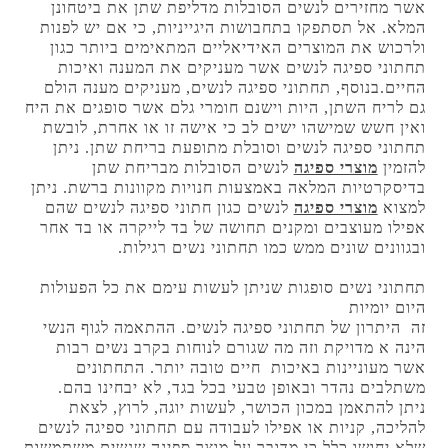
אשר מחזירים לנשים הסובלות מדליפת שתן את ביטחונן
המלא. אל תסתפקו בתחבושות היגייניות, כי אם יש לפנות
ולרכוש את המוצרים האידיאליים המתאימים ביותר כגון
תחתוני ספיגה לנשים אשר מעניקים את המענה ואיכות
החיים.בנוסף, תחתוני ספיגה לנשים, מעניקים מענה הולם
גם לריח השתן, היות וישנם חומרי גלם אשר סופגים את היח
ואין חשש שמישהו ישים לב כי אישה זו או אחרת, לובשת
תחתוני ספיגה לנשים וסובלת מתופעת בריחת שתן. ניתן
להזמין
מוצרי ספיגה
לנשים הסובלות מבריחת שתן
בדיסקרטיות המלאה באמצעות חנויות מקוונות ברשת. ניתן
למצוא
מוצרי ספיגה
לנשים כגון חתוני ספיגה לנשים שהם
אפילו מעוצבים ומקנים תחושה של בד לייקרה או בד אחר
ובגוונים שונים ממש כמו תחתוני נשים רגילות.
תחתוני נשים סופגות שניתן לעשות עימם את כל הפעולות
היום יומיות
זה היתרון של תחתוני ספיגה לנשים. ההתאמה לגוף הנשי
הינה א מדויקת וזה מה שגורם לנוחות בקרב נשים רבות
אשר מעוניינות באיכות חיים טובה יותר. התחתונים
משתלבים נהדר ובאופן טבעי בכל בגד, לא יבחינו בהם.
ניתן להתאמן במכון הכושר, לעשות יוגה, לרוץ, לצאת
להליכה, קניות או אפילו לעבודה עם תחתוני ספיגה לנשים
שלא יחושו כלל כי מדובר על מוצר ספיגה שנשים משתמשות