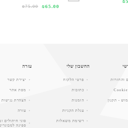
₪
₪65.00
₪75.00
שי
החשבון שלי
עזרה
 והחזרות
פרטי הלקוח
יצירת קשר
Cookie
כתובות
מפת אתר
וש - תקנון
הזמנות
הצהרת נגישות
עגלת הקניות
עזרה
רשימת משאלות
סוגי חיתולים ומ
ספיגה למבוגרים