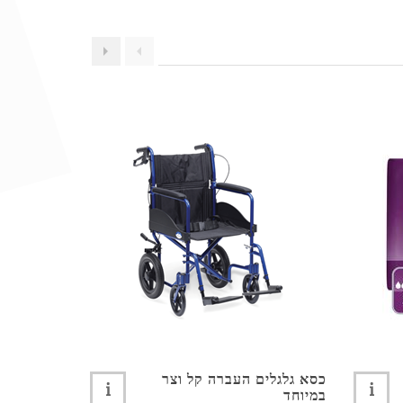
כסא גלגלים העברה קל וצר
כסא רחצה 
במיוחד
גלגלים דגם CLEAN קל