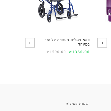
כסא גלגלים העברה קל וצר
כסא רחצה 
במיוחד
גלגלים דגם CLEAN קל
2590.00
₪1350.00
₪1590.00
שעות פעילות