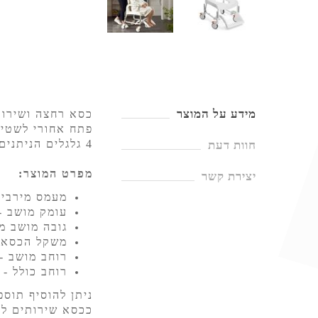
מידע על המוצר
כסא רחצה ושירות
פתח אחורי לשטיפה
4 גלגלים הניתנים לנעילה.
חוות דעת
מפרט המוצר:
יצירת קשר
מעמס מירבי - 130 ק
עומק מושב - 44 ס"מ
גובה מושב מינימל
משקל הכסא - 14.2 ק
רוחב מושב - 48 ס"מ
רוחב כולל - 54 ס"מ.
ניתן להוסיף תוספ
ככסא שירותים לי