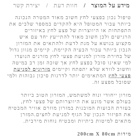
מידע על המוצר
חוות דעת
יצירת קשר
טיפול נכון בפצעי לחץ חשוב מאוד המטרה הנכונה
ביותר עבור המטופל היא להקדים במספר שלבים את
התפתחות או היווצרות של פצע לחץ באיזורים
הרגישים ולכן חשוב מאוד להתייעץ יחד עם איש
מקצוע בנושא על מנת לדעת ולהתאים את המזרון
הנכון ביותר עבור הבעיה הקיימת. קיימים מגוון גדול
של בחירת מזרון למניעת פצעי לחץ מזרנים הנועדו
למי שאינו סובל בפצע לחץ אך שוכה זמן רב במיטה
וחשוב לוודא שלא יתפתח וקיימים
מזרונים למניעת
פצעי לחץ
המתאימים יותר לדרגות סיכון גבוהות ולמי
שסובל מפצע זה.
מזרון ייחודי ונוח למשתמש, המזרון הטוב ביותר
בעולם אשר מונע את היווצרותם של פצעי לחץ,
בעזרת הבועות המובנות במזרון מוזרם אוויר המבטיח
את הפיזור הנכון של הגוף למניעת לחצים.המזרן
מתאים למיטות ביתיות ומבטיח נוחות מירבית.
מידות 200cm X 80cm