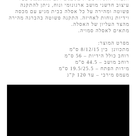
עיצוב חדשני מושב ארגונומי ונוח, ניתן להתקנה
פשוטה ומהירה על כל אסלה בבית מגיע עם מכסה
וידיות נוחות לאחיזה. התקנה פשוטה בהברגה מהירה
מהצד העליון של האסלה.
מתאים לאסלה סמויה.
מפרט המוצר:
מתכוונן בין 8/12/15 ס”מ
רוחב כולל הידיות – 56 ס”מ
רוחב מושב – 44.5 ס”מ
מידות הפתח – 19.5/25.5 ס”מ
מעמס מירבי – עד 120 ק”ג