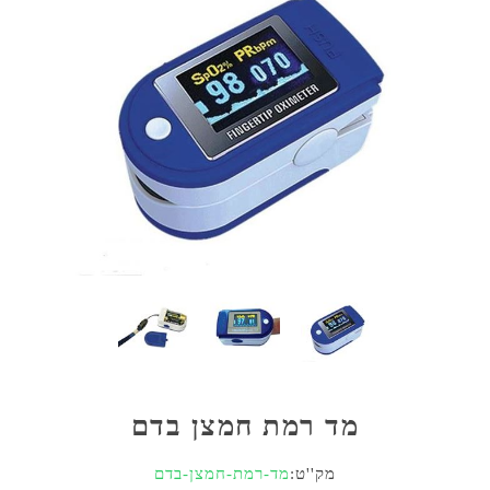
מד רמת חמצן בדם
מק''ט:
מד-רמת-חמצן-בדם