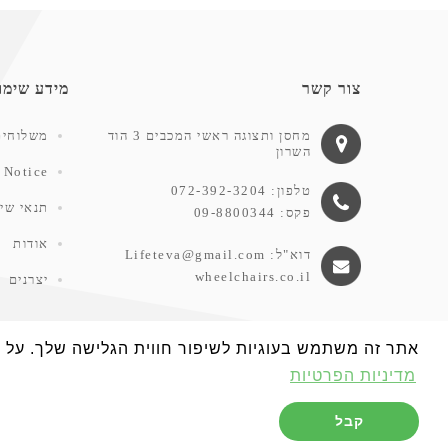
צור קשר
מידע שימו
מחסן ותצוגה ראשי המכבים 3 הוד
משלוחים
השרון
 Notice
טלפון: 072-392-3204
תנאי שימ
פקס: 09-8800344
אודות
דוא"ל:
Lifeteva@gmail.com
wheelchairs.co.il
יצרנים
אתר זה משתמש בעוגיות לשיפור חווית הגלישה שלך. על ידי ל
מדיניות הפרטיות
קבל
טבע החיים - הכל לגיל השלישי www.wheelchairs.co.il © כל הזכויות שמורות.