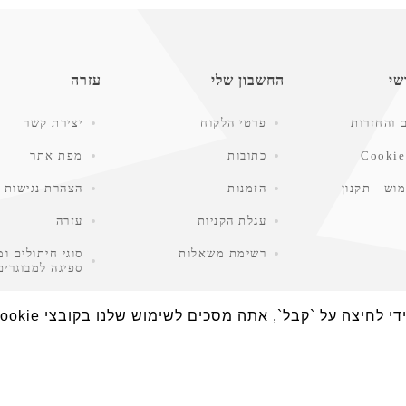
שי
החשבון שלי
עזרה
 והחזרות
פרטי הלקוח
יצירת קשר
Cookie
כתובות
מפת אתר
וש - תקנון
הזמנות
הצהרת נגישות
עגלת הקניות
עזרה
רשימת משאלות
סוגי חיתולים ומ
ספיגה למבוגרים
חיפוש
חיצה על `קבל`, אתה מסכים לשימוש שלנו בקובצי Cookie.