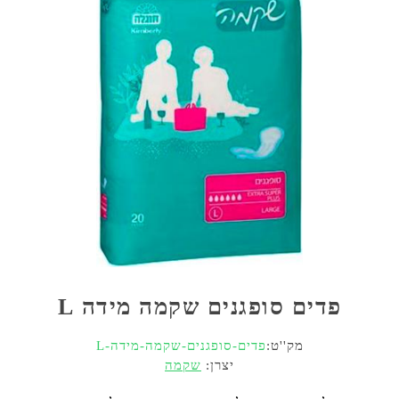
פדים סופגנים שקמה מידה L
מק''ט:
פדים-סופגנים-שקמה-מידה-L
יצרן:
שקמה