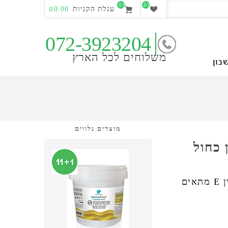
(0)
(0)
עגלת הקניות
₪0.00
072-3923204
משלוחים לכל הארץ
בון
מוצרים נלווים
 כחול
קרם סיליקון כחול מועשר ואלוורה וויטמין E מתאים
צפייה מהירה