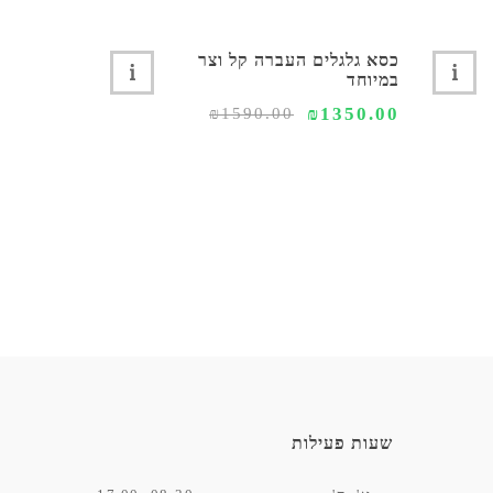
כסא גלגלים העברה קל וצר
כסא רחצה 
במיוחד
גלגלים דגם CLEAN קל
2590.00
₪1350.00
₪1590.00
שעות פעילות