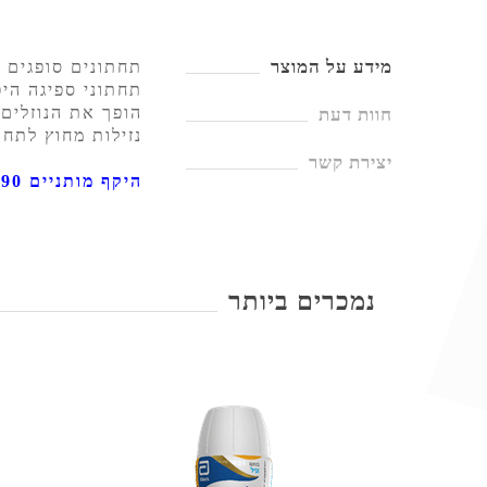
מידע על המוצר
תחתונים סופגים אברי פלקס S1 תוצרת דנמרק 
תחתוני ספיגה היפ
הופך את הנוזלים 
חוות דעת
נזילות מחוץ לתחת
יצירת קשר
היקף מותניים 60-90 ס"מ, כושר ספיגה: 1400 מ"ל, כמות בחבילה 14 יחידות.
נמכרים ביותר