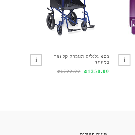
כסא גלגלים העברה קל וצר
כסא רחצה 
במיוחד
גלגלים דגם CLEAN קל
2590.00
₪1350.00
₪1590.00
שעות פעילות