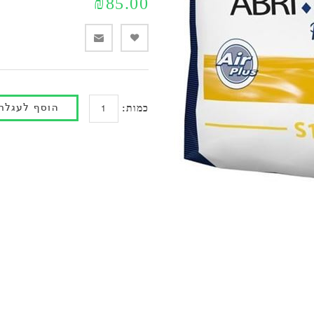
₪85.00
כמות: