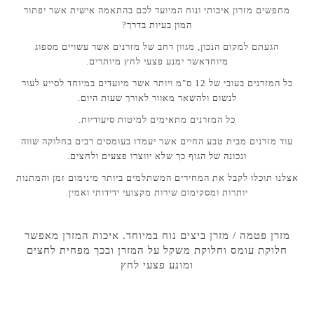
מחפשים מזרון איכותי ונוח המיועד לכם בהתאמה אישית אשר יפתור
המון בעיות בדרך?
הגעתם למקום הנכון, מגוון רחב של מזרנים אשר עשויים מספוג
מיוחדאשר ימנע פצעי לחץ מיותרים.
כל המזרנים בעובי של 12 ס"מ ויותר אשר מיועדים במיוחד לסייע לעור
לנשום ולהשאר מאוור לאורך שעות היום.
כל המזרנים מתאימים למיטות סיעודיות.
עוד מזרנים מבית טבע החיים אשר יעמדו בעומסים רבים בחלוקה שווה
ונכונה של הגוף כך שלא יווצרו פצעים ולחצים.
אצלנו תוכלו לקבל את המחירים המשתלמים ביותר מינימום זמן והמתנות
יותרות ומסקימום שירות מקצועי ידידותי ואמין.
מזרן פטמה / מזרן ביצים נוח במיוחד. איכות המזרן מאפשר
חלוקת עומס וחלוקת משקל על המזרן ובכך מפחית לחצים
ומונע פצעי לחץ